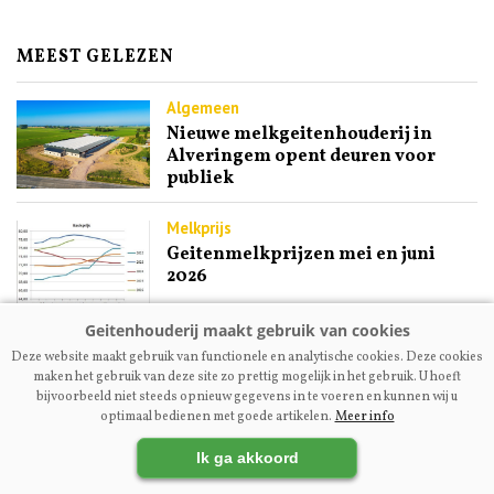
MEEST GELEZEN
Algemeen
Nieuwe melkgeitenhouderij in
Alveringem opent deuren voor
publiek
Melkprijs
Geitenmelkprijzen mei en juni
2026
Fokkerij | Premium
Deze website maakt gebruik van functionele en analytische cookies. Deze cookies
Ex-NOG-bestuurslid Engel
maken het gebruik van deze site zo prettig mogelijk in het gebruik. U hoeft
Kupers: ‘Maak fokcommissie
bijvoorbeeld niet steeds opnieuw gegevens in te voeren en kunnen wij u
dienstverlenend aan fokkers’
optimaal bedienen met goede artikelen.
Meer info
Ik ga akkoord