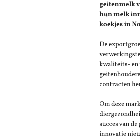
geitenmelk v
hun melk inm
koekjes in N
De exportgroe
verwerkingste
kwaliteits- en
geitenhouders
contracten he
Om deze marktp
diergezondheid
succes van de
innovatie nie