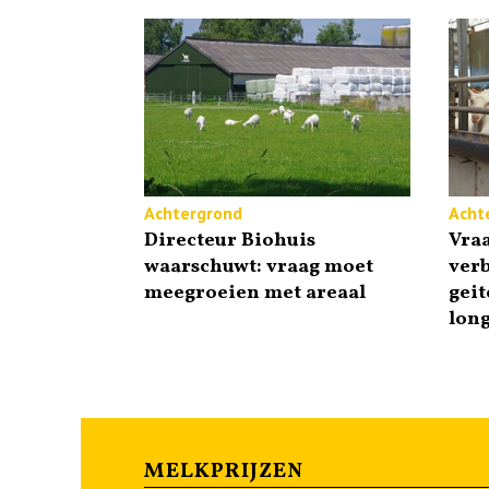
Achtergrond
Acht
Directeur Biohuis
Vra
waarschuwt: vraag moet
ver
meegroeien met areaal
geit
lon
MELKPRIJZEN