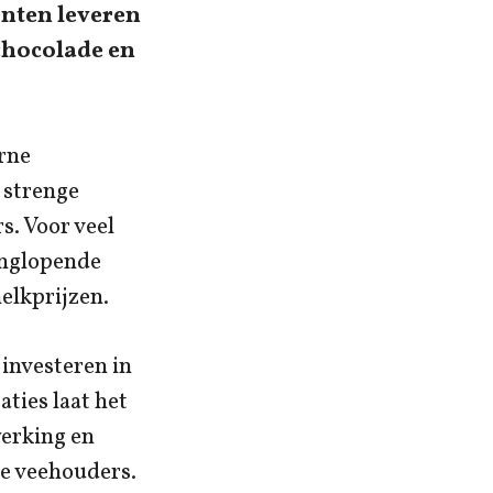
enten leveren
chocolade en
rne
 strenge
s. Voor veel
anglopende
elkprijzen.
investeren in
ties laat het
werking en
e veehouders.