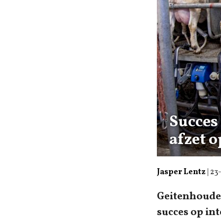
Succes
afzet 
Jasper Lentz
|
23
Geitenhouder
succes op in