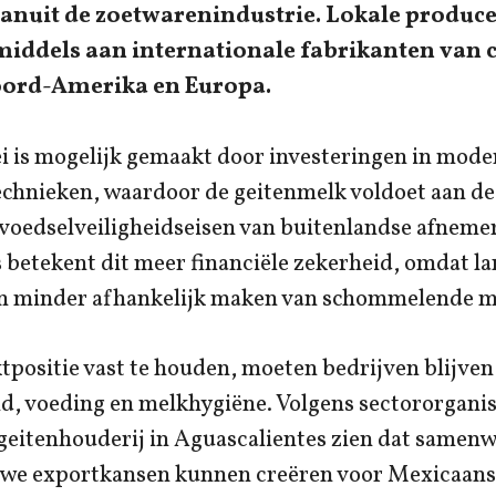
anuit de zoetwarenindustrie. Lokale produc
iddels aan internationale fabrikanten van 
oord-Amerika en Europa.
i is mogelijk gemaakt door investeringen in mode
chnieken, waardoor de geitenmelk voldoet aan de
 voedselveiligheidseisen van buitenlandse afnemer
 betekent dit meer financiële zekerheid, omdat l
n minder afhankelijk maken van schommelende m
ositie vast te houden, moeten bedrijven blijven 
, voeding en melkhygiëne. Volgens sectororganisa
 geitenhouderij in Aguascalientes zien dat samen
uwe exportkansen kunnen creëren voor Mexicaans