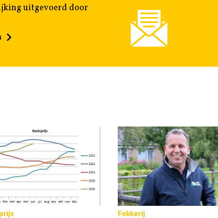
jking uitgevoerd door
n
rijs
Fokkerij