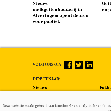
Nieuwe
Gei
melkgeitenhouderij in
en j
Alveringem opent deuren
voor publiek
VOLG ONS OP:
DIRECT NAAR:
Nieuws
Fokke
Management
Voer
Gezondheid
Alge
Deze website maakt gebruik van functionele en analytische cookies. 
Lammeren
Melkp