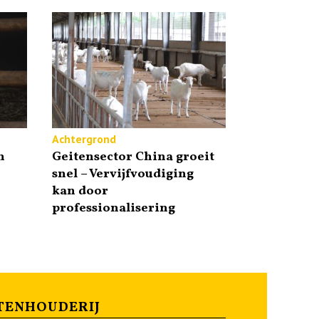
Achtergrond
n
Geitensector China groeit
snel – Vervijfvoudiging
kan door
professionalisering
TENHOUDERIJ