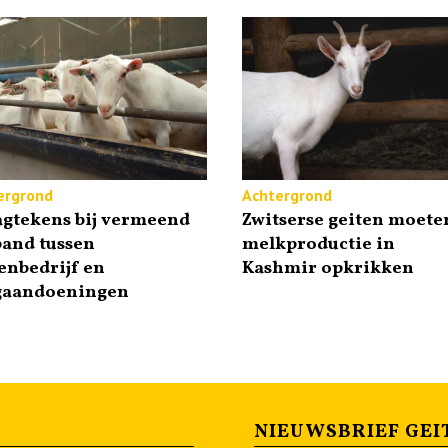
ergrond
Achtergrond
agtekens bij vermeend
Zwitserse geiten moete
band tussen
melkproductie in
enbedrijf en
Kashmir opkrikken
gaandoeningen
NIEUWSBRIEF GEI