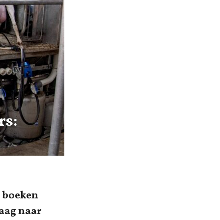
rs:
s boeken
raag naar