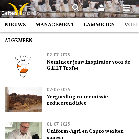
Spring
naar
inhoud
NIEUWS
MANAGEMENT
LAMMEREN
VOE
ALGEMEEN
02-07-2025
Nomineer jouw inspirator voor de
G.E.I.T Trofee
02-07-2025
Vergoeding voor emissie
reducerend idee
01-07-2025
Uniform-Agri en Capro werken
samen