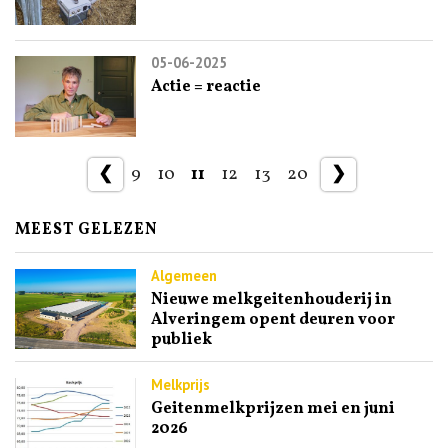
05-06-2025
Actie = reactie
❮
9
10
11
12
13
20
❯
MEEST GELEZEN
Algemeen
Nieuwe melkgeitenhouderij in
Alveringem opent deuren voor
publiek
Melkprijs
Geitenmelkprijzen mei en juni
2026