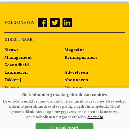
VOLG ONS OP:
DIRECT NAAR:
Nieuws
Magazine
Management
Kennispartners
Gezondheid
Lammeren
Adverteren
Fokkerij
Abonneren
Voeren
Over ons
Algemeen
Contact
Deze website maakt gebruik van functionele en analytische cookies. Deze cookies
Melkprijzen
maken het gebruik van deze site zo prettig mogelijk in het gebruik. U hoeft
bijvoorbeeld niet steeds opnieuw gegevens in te voeren en kunnen wij u
optimaal bedienen met goede artikelen.
Meer info
VAKBLADGEITENHOUDERIJ.NL
|
DISCLAIMER
|
PRIVACY
|
Ik ga akkoord