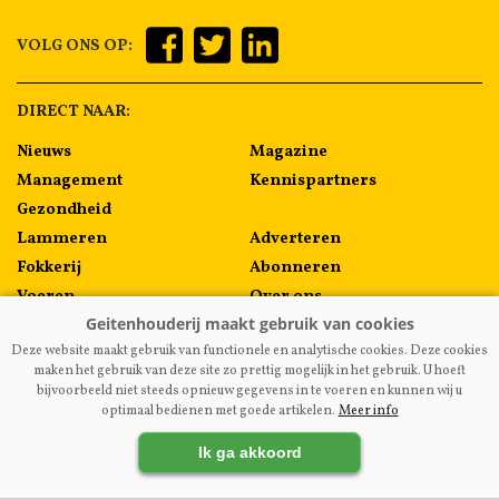
VOLG ONS OP:
DIRECT NAAR:
Nieuws
Magazine
Management
Kennispartners
Gezondheid
Lammeren
Adverteren
Fokkerij
Abonneren
Voeren
Over ons
Algemeen
Contact
Deze website maakt gebruik van functionele en analytische cookies. Deze cookies
Melkprijzen
maken het gebruik van deze site zo prettig mogelijk in het gebruik. U hoeft
bijvoorbeeld niet steeds opnieuw gegevens in te voeren en kunnen wij u
optimaal bedienen met goede artikelen.
Meer info
VAKBLADGEITENHOUDERIJ.NL
|
DISCLAIMER
|
PRIVACY
|
Ik ga akkoord
AGRIMEDIA