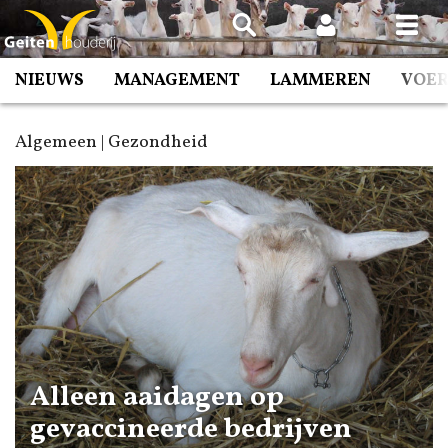
Spring
naar
inhoud
NIEUWS
MANAGEMENT
LAMMEREN
VOE
Algemeen | Gezondheid
Alleen aaidagen op
gevaccineerde bedrijven