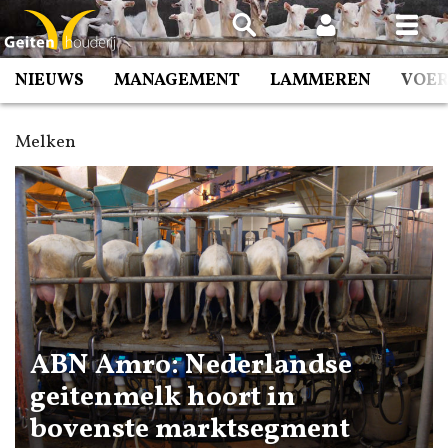
Spring
naar
inhoud
NIEUWS
MANAGEMENT
LAMMEREN
VOE
Melken
ABN Amro: Nederlandse
geitenmelk hoort in
bovenste marktsegment