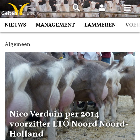
Spring
naar
inhoud
NIEUWS
MANAGEMENT
LAMMEREN
VOE
Algemeen
Nico Verduin per 2014
voorzitter LTO Noord Noord-
Holland