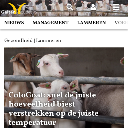
Spring
naar
inhoud
NIEUWS
MANAGEMENT
LAMMEREN
VOE
Gezondheid | Lammeren
ColoGoat: snel de juiste
hoeveelheid biest
verstrekken op de juiste
temperatuur