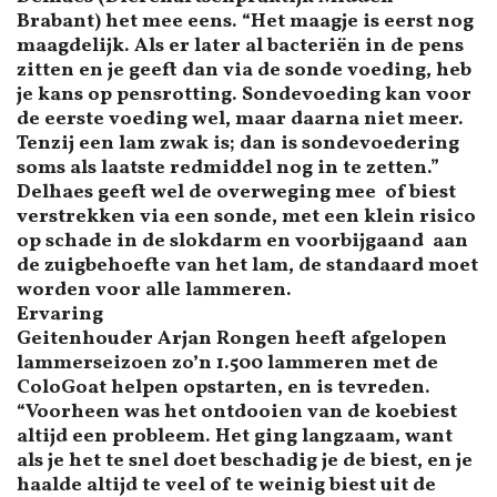
Brabant) het mee eens. “Het maagje is eerst nog
maagdelijk. Als er later al bacteriën in de pens
zitten en je geeft dan via de sonde voeding, heb
je kans op pensrotting. Sondevoeding kan voor
de eerste voeding wel, maar daarna niet meer.
Tenzij een lam zwak is; dan is sondevoedering
soms als laatste redmiddel nog in te zetten.”
Delhaes geeft wel de overweging mee of biest
verstrekken via een sonde, met een klein risico
op schade in de slokdarm en voorbijgaand aan
de zuigbehoefte van het lam, de standaard moet
worden voor
alle
lammeren.
Ervaring
Geitenhouder Arjan Rongen heeft afgelopen
lammerseizoen zo’n 1.500 lammeren met de
ColoGoat helpen opstarten, en is tevreden.
“Voorheen was het ontdooien van de koebiest
altijd een probleem. Het ging langzaam, want
als je het te snel doet beschadig je de biest, en je
haalde altijd te veel of te weinig biest uit de