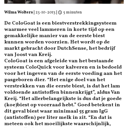
Wilma Wolters
|
23-10-2013
|
5 minuten
De ColoGoat is een biestverstrekkingsysteem
waarmee veel lammeren in korte tijd op een
gemakkelijke manier van de eerste biest
kunnen worden voorzien. Het wordt op de
markt gebracht door DutchSense, het bedrijf
van Joost van Kreij.
ColoGoat is een afgeleide van het bestaande
systeem ColoQuick voor kalveren en is bedoeld
voor het ingeven van de eerste voeding aan het
pasgeboren dier. “Het enige doel van het
verstrekken van die eerste biest, is dat het lam
voldoende antistoffen binnenkrijgt”, aldus Van
Kreij. “Het allerbelangrijkste is dus dat je goede
(koe)biest op voorraad hebt.” Goed betekent in
dit geval biest waar minimaal 55 gram IgG
(antistoffen) per liter melk in zit. “En dat is
meteen ook het moeilijkste waarschijnlijk,