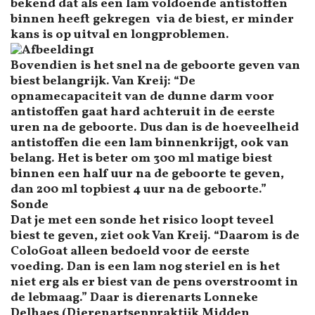
bekend dat als een lam voldoende antistoffen
binnen heeft gekregen via de biest, er minder
kans is op uitval en longproblemen.
Bovendien is het snel na de geboorte geven van
biest belangrijk. Van Kreij: “De
opnamecapaciteit van de dunne darm voor
antistoffen gaat hard achteruit in de eerste
uren na de geboorte. Dus dan is de hoeveelheid
antistoffen die een lam binnenkrijgt, ook van
belang. Het is beter om 300 ml matige biest
binnen een half uur na de geboorte te geven,
dan 200 ml topbiest 4 uur na de geboorte.”
Sonde
Dat je met een sonde het risico loopt teveel
biest te geven, ziet ook Van Kreij. “Daarom is de
ColoGoat alleen bedoeld voor de eerste
voeding. Dan is een lam nog steriel en is het
niet erg als er biest van de pens overstroomt in
de lebmaag.” Daar is dierenarts Lonneke
Delhaes (Dierenartsenpraktijk Midden