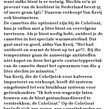
want zulke biest is er weinig. Slechts zo’n 50
procent van de koebiest in Nederland bevat 55
of meer gram IgG.” Daarom verkoopt Van Kreij
ook biestmeters.
De cassettes die optioneel zijn bij de ColoGoat,
kun je vullen met 4 liter biest en vervolgens
invriezen. Als je biest nodig hebt, ontdooi je de
cassettes in het speciale warmwaterbad. Dat
gaat snel en goed, aldus Van Kreij. “Het bad
ontdooit en warmt de biest op tot 40°C. Bij die
temperatuur gaan de aanwezige antistoffen
niet kapot en door het grote contactoppervlak
van de cassette duurt het opwarmen van die 4
liter slechts 20 minuten.”
Van Kreij, die de ColoQuick voor kalveren
importeert en verkoopt, heeft dit systeem
omgebouwd tot een bruikbaar systeem voor
geitenhouders. “Ik heb een wagentje laten
bouwen om de biest gestandaardiseerd te
verstrekken; de ColoGoat.” Op de ColoGoat
bevindt zich een pomp, een cassettehouder en