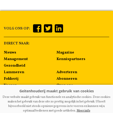
VOLG ONS OP:
DIRECT NAAR:
Nieuws
Magazine
Management
Kennispartners
Gezondheid
Lammeren
Adverteren
Fokkerij
Abonneren
Voeren
Over ons
Algemeen
Contact
Deze website maakt gebruik van functionele en analytische cookies. Deze cookies
Melkprijzen
maken het gebruik van deze site zo prettig mogelijk in het gebruik. U hoeft
bijvoorbeeld niet steeds opnieuw gegevens in te voeren en kunnen wij u
optimaal bedienen met goede artikelen.
Meer info