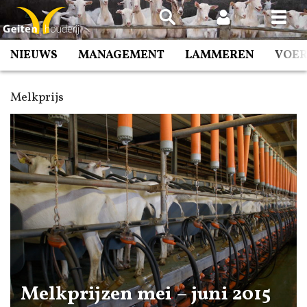
Spring
naar
inhoud
NIEUWS
MANAGEMENT
LAMMEREN
VOE
Melkprijs
Melkprijzen mei – juni 2015