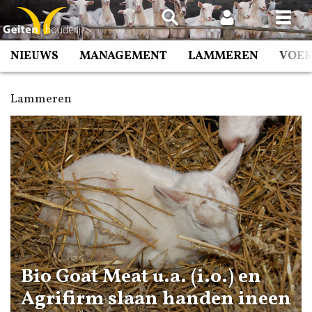
Spring
naar
inhoud
NIEUWS
MANAGEMENT
LAMMEREN
VOE
Lammeren
Bio Goat Meat u.a. (i.o.) en
Agrifirm slaan handen ineen