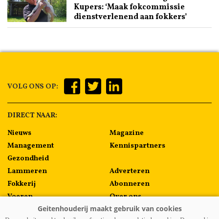
Kupers: ‘Maak fokcommissie
dienstverlenend aan fokkers’
VOLG ONS OP:
DIRECT NAAR:
Nieuws
Magazine
Management
Kennispartners
Gezondheid
Lammeren
Adverteren
Fokkerij
Abonneren
Voeren
Over ons
Algemeen
Contact