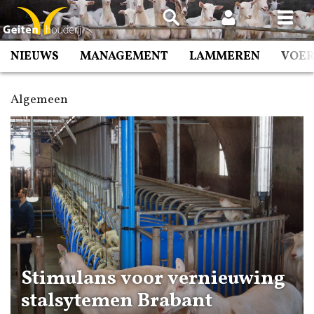
Spring
naar
inhoud
NIEUWS
MANAGEMENT
LAMMEREN
VOE
Algemeen
Stimulans voor vernieuwing
stalsytemen Brabant