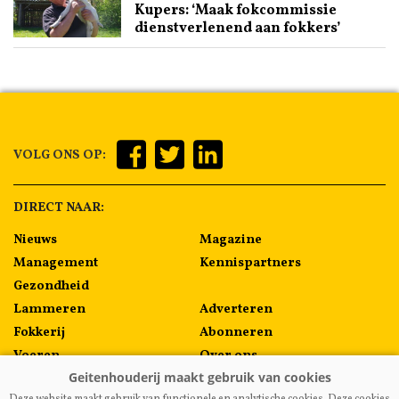
Kupers: ‘Maak fokcommissie
dienstverlenend aan fokkers’
VOLG ONS OP:
DIRECT NAAR:
Nieuws
Magazine
Management
Kennispartners
Gezondheid
Lammeren
Adverteren
Fokkerij
Abonneren
Voeren
Over ons
Algemeen
Contact