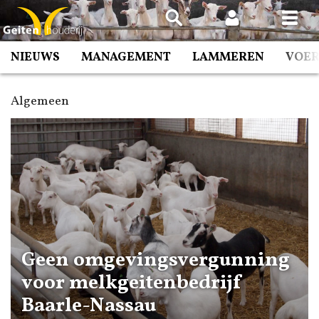
Spring
naar
inhoud
NIEUWS
MANAGEMENT
LAMMEREN
VOE
Algemeen
Geen omgevingsvergunning
voor melkgeitenbedrijf
Baarle-Nassau