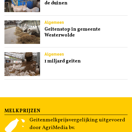
de duinen
Algemeen
Geitenstop in gemeente
Westerwolde
Algemeen
1 miljard geiten
MELKPRIJZEN
Geitenmelkprijsvergelijking uitgevoerd
door AgriMedia bv.