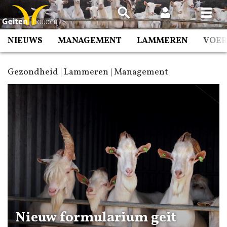
Spring
naar
inhoud
NIEUWS
MANAGEMENT
LAMMEREN
VOE
Gezondheid | Lammeren | Management
Nieuw formularium geit