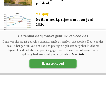
publiek
Melkprijs
Geitenmelkprijzen mei en juni
2026
Fokkerij
Deze website maakt gebruik van functionele en analytische cookies. Deze cookies
Fokkerij van alle kanten bekeken
maken het gebruik van deze site zo prettig mogelijk in het gebruik. U hoeft
op Melken voor Morgen
bijvoorbeeld niet steeds opnieuw gegevens in te voeren en kunnen wij u
optimaal bedienen met goede artikelen.
Meer info
Ik ga akkoord
VOLG ONS OP:
DIRECT NAAR: