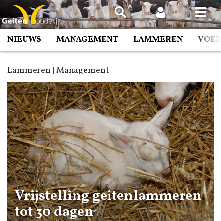
Spring
naar
inhoud
NIEUWS
MANAGEMENT
LAMMEREN
VOE
Lammeren | Management
Vrijstelling geitenlammeren
tot 30 dagen