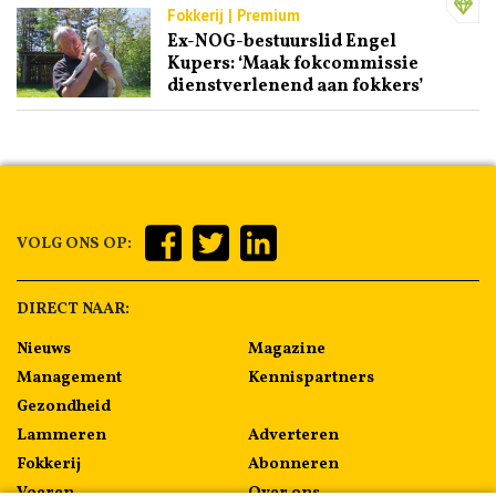
Fokkerij | Premium
Ex-NOG-bestuurslid Engel
Kupers: ‘Maak fokcommissie
dienstverlenend aan fokkers’
VOLG ONS OP:
DIRECT NAAR:
Nieuws
Magazine
Management
Kennispartners
Gezondheid
Lammeren
Adverteren
Fokkerij
Abonneren
Voeren
Over ons