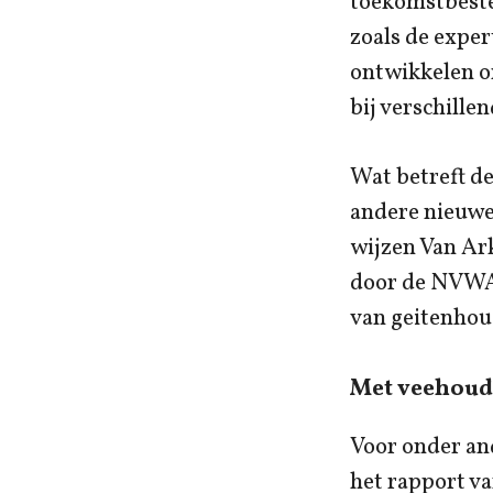
toekomstbeste
zoals de expe
ontwikkelen o
bij verschille
Wat betreft de
andere nieuwe 
wijzen Van Ar
door de NVWA
van geitenhou
Met veehoude
Voor onder and
het rapport v