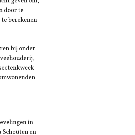
acht geven om,
n door te
 te berekenen
ren bij onder
 veehouderij,
nsectenkweek
n omwonenden
evelingen in
s Schouten en