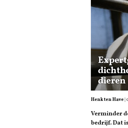
Expert
dichth
dieren
Henk ten Have
|
Verminder de
bedrijf. Dat