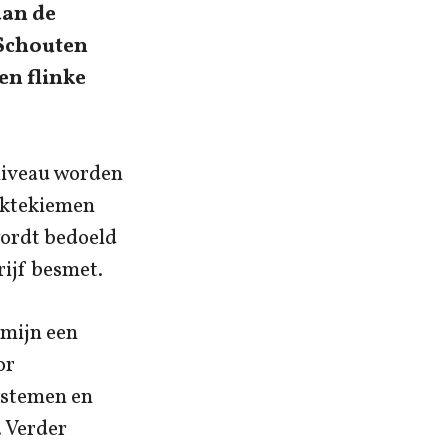
aan de
 Schouten
en flinke
 niveau worden
iektekiemen
wordt bedoeld
ijf besmet.
rmijn een
or
systemen en
. Verder