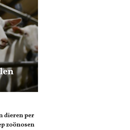
llen
n dieren per
oep zoönosen