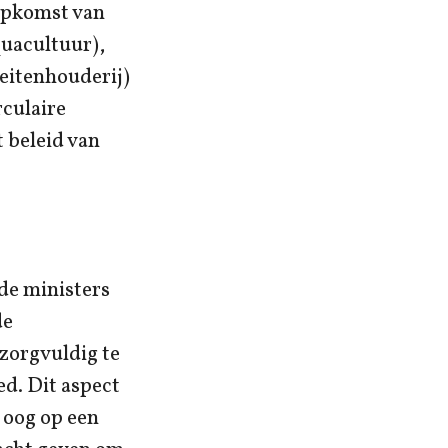
 opkomst van
quacultuur),
geitenhouderij)
rculaire
 beleid van
 de ministers
de
 zorgvuldig te
ed. Dit aspect
 oog op een