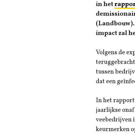
in het
rappor
demissionair
(Landbouw). 
impact zal h
Volgens de exp
teruggebracht
tussen bedrij
dat een geïnf
In het rappor
jaarlijkse ona
veebedrijven i
keurmerken op