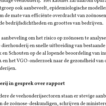
ndige veehouderij.” Het kabinet zal daarom opdr
rtgroep ook aanbeveelt, epidemiologische modelle
m de mate van efficiënte overdracht van zoönosen
nde bedrijfsdichtheden en groottes van bedrijven.
 aanbeveling om het risico op zoönosen te analyse
dierhouderij en snelle uitbreiding van bestaande
k en Schouten op de al lopende beoordeling van i
 en het VGO-onderzoek naar de gezondheid va
derijen.
rij in gesprek over rapport
ere de veehouderijsectoren staan er stevige aanb
an de zoönose-deskundigen, schrijven de minister