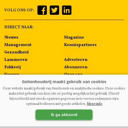
VOLG ONS OP:
DIRECT NAAR:
Nieuws
Magazine
Management
Kennispartners
Gezondheid
Lammeren
Adverteren
Fokkerij
Abonneren
Voeren
Over ons
Algemeen
Contact
Deze website maakt gebruik van functionele en analytische cookies. Deze cookies
Melkprijzen
maken het gebruik van deze site zo prettig mogelijk in het gebruik. U hoeft
bijvoorbeeld niet steeds opnieuw gegevens in te voeren en kunnen wij u
optimaal bedienen met goede artikelen.
Meer info
VAKBLADGEITENHOUDERIJ.NL
|
DISCLAIMER
|
PRIVACY
|
Ik ga akkoord
AGRIMEDIA