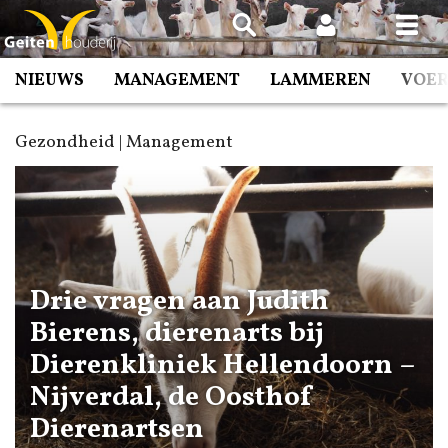
Spring
naar
inhoud
NIEUWS
MANAGEMENT
LAMMEREN
VOE
Gezondheid | Management
Drie vragen aan Judith
Bierens, dierenarts bij
Dierenkliniek Hellendoorn –
Nijverdal, de Oosthof
Dierenartsen