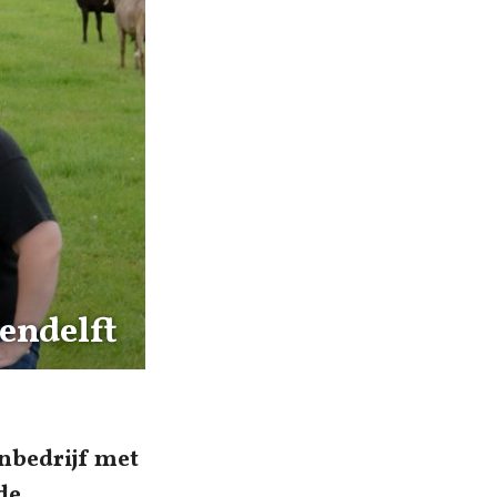
endelft
enbedrijf met
de