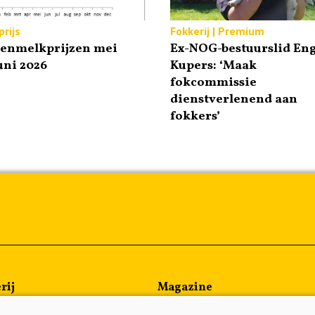
rijs
Fokkerij | Premium
tenmelkprijzen mei
Ex-NOG-bestuurslid Eng
uni 2026
Kupers: ‘Maak
fokcommissie
dienstverlenend aan
fokkers’
rij
Magazine
en
Kennispartners