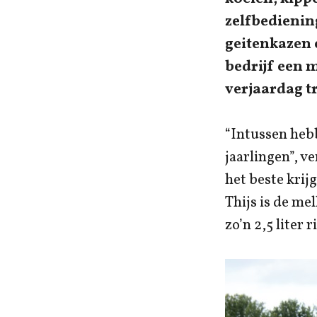
zelfbedienin
geitenkazen 
bedrijf een 
verjaardag tr
“Intussen hebb
jaarlingen”, v
het beste krij
Thijs is de mel
zo’n 2,5 liter 