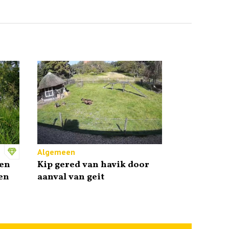
Algemeen
en
Kip gered van havik door
en
aanval van geit