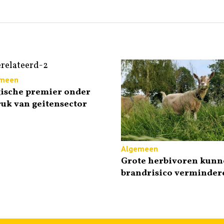
meen
gische premier onder
uk van geitensector
Algemeen
Grote herbivoren kunn
brandrisico verminder