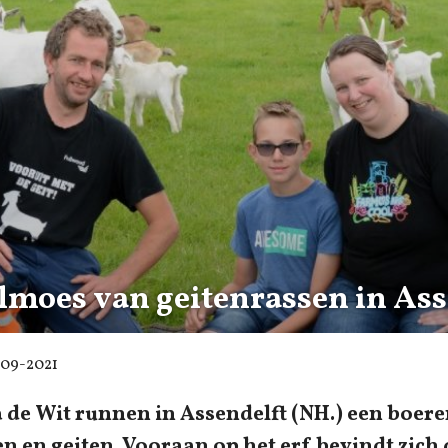
moes van geitenrassen in Ass
-09-2021
 de Wit runnen in Assendelft (NH.) een boer
n en geiten. Vooraan op het erf bevindt zich 