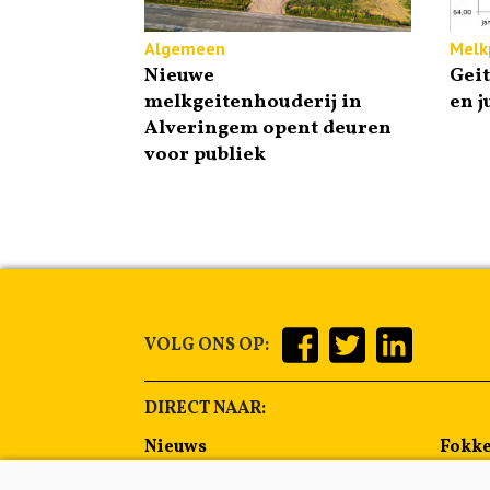
Algemeen
Melkp
Nieuwe
Gei
melkgeitenhouderij in
en j
Alveringem opent deuren
voor publiek
VOLG ONS OP:
DIRECT NAAR:
Nieuws
Fokke
Management
Voer