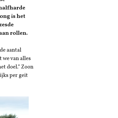
halfharde
ong is het
 zesde
aan rollen.
de aantal
t we van alles
het doel.” Zoon
ijks per geit