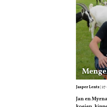
Mengel
Jasper Lentz
|
27
Jan en Myrna
koeien, kippe