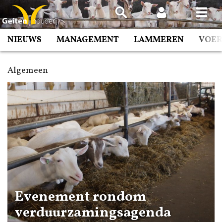
Spring
naar
inhoud
NIEUWS
MANAGEMENT
LAMMEREN
VOE
Algemeen
Evenement rondom
verduurzamingsagenda