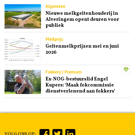
Algemeen
Nieuwe melkgeitenhouderij in
Alveringem opent deuren voor
publiek
Melkprijs
Geitenmelkprijzen mei en juni
2026
Fokkerij | Premium
Ex-NOG-bestuurslid Engel
Kupers: ‘Maak fokcommissie
dienstverlenend aan fokkers’
VOLG ONS OP: