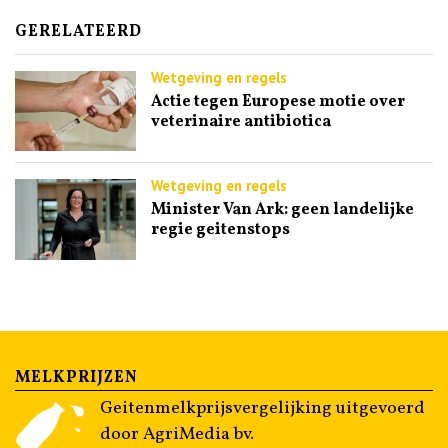
GERELATEERD
Wetgeving en regels
Actie tegen Europese motie over
veterinaire antibiotica
Wetgeving en regels
Minister Van Ark: geen landelijke
regie geitenstops
MELKPRIJZEN
Geitenmelkprijsvergelijking uitgevoerd
door AgriMedia bv.