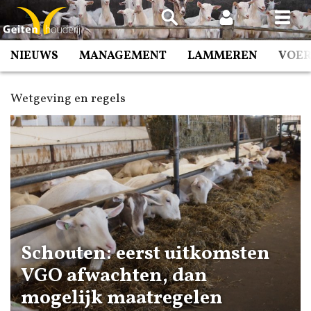
Spring
naar
inhoud
NIEUWS
MANAGEMENT
LAMMEREN
VOE
Wetgeving en regels
Schouten: eerst uitkomsten
VGO afwachten, dan
mogelijk maatregelen