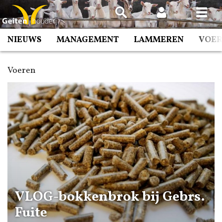
Spring
naar
inhoud
NIEUWS
MANAGEMENT
LAMMEREN
VOE
Voeren
VLOG-bokkenbrok bij Gebrs.
Fuite