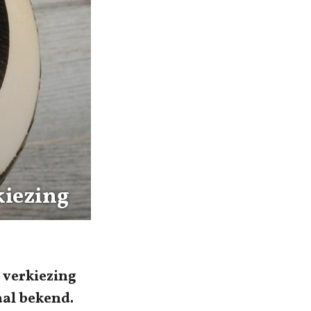
kiezing
 verkiezing
aal bekend.