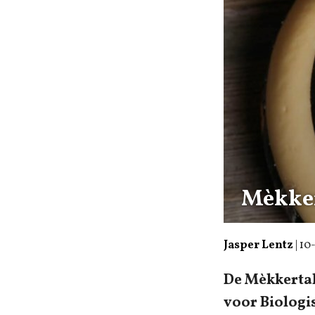
Mèkker
Jasper Lentz
|
10
De Mèkkertal
voor Biologi