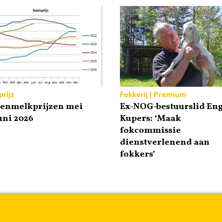
rijs
Fokkerij | Premium
tenmelkprijzen mei
Ex-NOG-bestuurslid Eng
uni 2026
Kupers: ‘Maak
fokcommissie
dienstverlenend aan
fokkers’