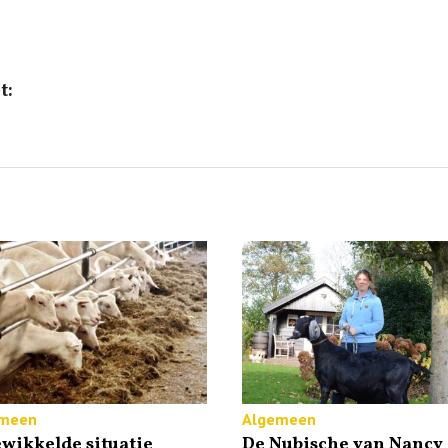
t:
meen
Algemeen
wikkelde situatie
De Nubische van Nancy