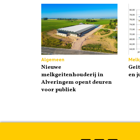
Algemeen
Melkp
Nieuwe
Gei
melkgeitenhouderij in
en j
Alveringem opent deuren
voor publiek