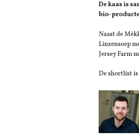
De kaas is s
bio-producte
Naast de Mèkk
Linzensoep me
Jersey Farm me
De shortlist 