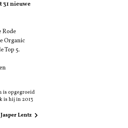
t 31 nieuwe
e Rode
he Organic
e Top 5.
nen
n is opgegroeid
 is hij in 2013
Jasper Lentz