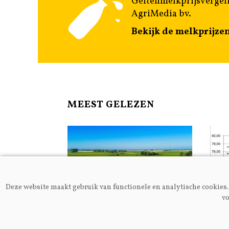
Geitenmelkprijsvergeli
AgriMedia bv.
Bekijk de melkprijze
MEEST GELEZEN
Deze website maakt gebruik van functionele en analytische cookies. 
vo
Algemeen
Melkp