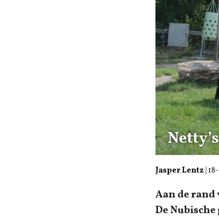
Netty’
Jasper Lentz
|
18
Aan de rand v
De Nubische 