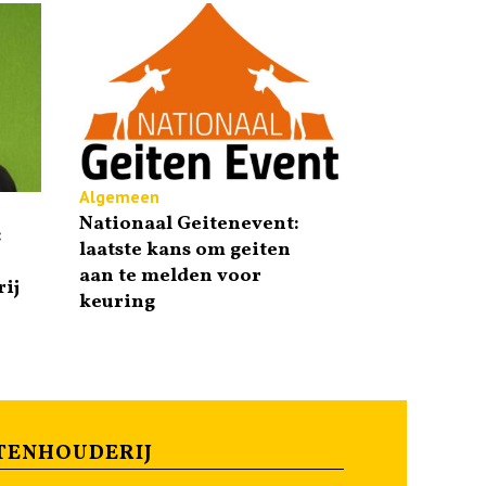
Algemeen
Nationaal Geitenevent:
:
laatste kans om geiten
aan te melden voor
ij
keuring
TENHOUDERIJ