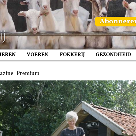
Abonnere
MEREN
VOEREN
FOKKERIJ
GEZONDHEID
azine | Premium