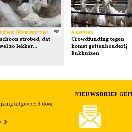
ndheid | Kennispartner
Algemeen
schoon strobed, dat
Crowdfunding tegen
 wel zo lekker…
komst geitenhouderij
Enkhuizen
NIEUWSBRIEF GEI
jking uitgevoerd door
n