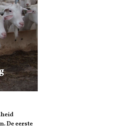
g
dheid
n. De eerste