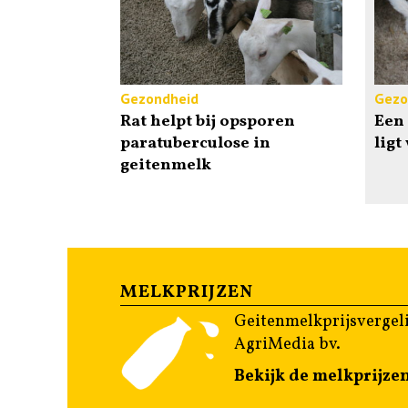
Gezondheid
Gezo
Rat helpt bij opsporen
Een 
paratuberculose in
ligt
geitenmelk
MELKPRIJZEN
Geitenmelkprijsvergeli
AgriMedia bv.
Bekijk de melkprijze