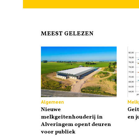
MEEST GELEZEN
Algemeen
Melkp
Nieuwe
Gei
melkgeitenhouderij in
en j
Alveringem opent deuren
voor publiek