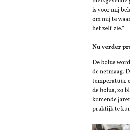
melkgevende ge
is voor mij be
om mij te waar
het zelf zie.”
Nu verder pr
De bolus wordt
de netmaag. D
temperatuur e
de bolus, zo 
komende jaren
praktijk te ku