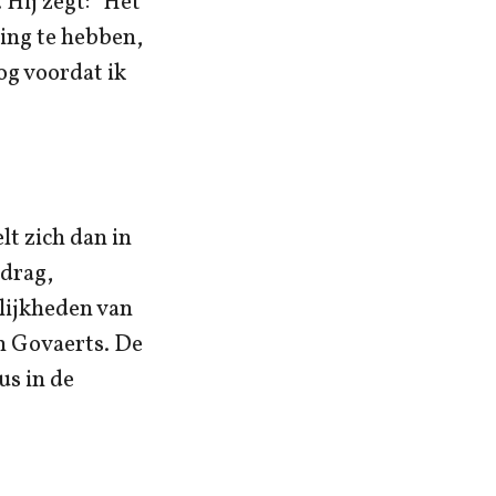
 Hij zegt: “Het
ing te hebben,
og voordat ik
lt zich dan in
edrag,
lijkheden van
m Govaerts. De
us in de