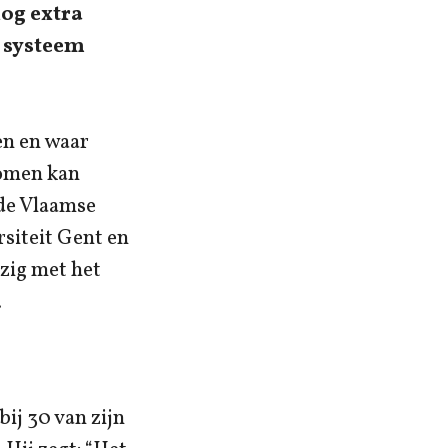
nog extra
 systeem
en en waar
komen kan
de Vlaamse
siteit Gent en
zig met het
.
ij 30 van zijn