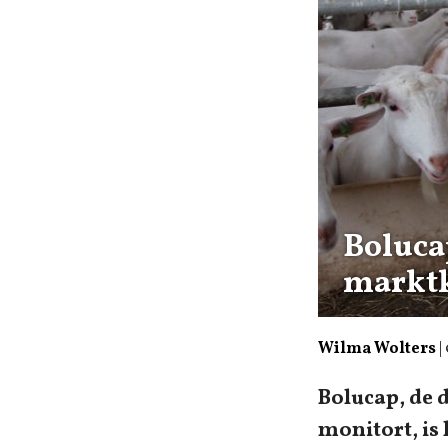
Boluca
marktk
Wilma Wolters
|
Bolucap, de 
monitort, is 