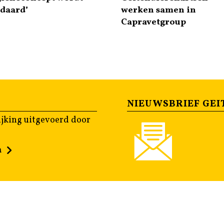
daard’
werken samen in
Capravetgroup
NIEUWSBRIEF GEI
jking uitgevoerd door
n