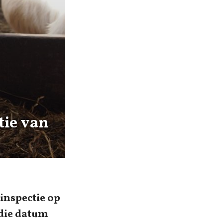
tie van
inspectie op
 die datum