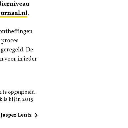
 dierniveau
ournaal.nl
.
 ontheffingen
t proces
ngeregeld. De
n voor in ieder
n is opgegroeid
 is hij in 2013
Jasper Lentz