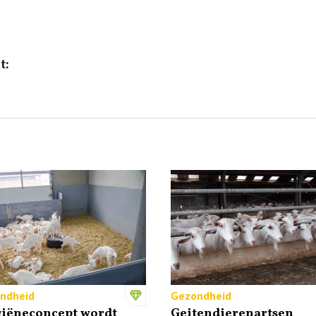
t:
ndheid
Gezondheid
giëneconcept wordt
Geitendierenartsen