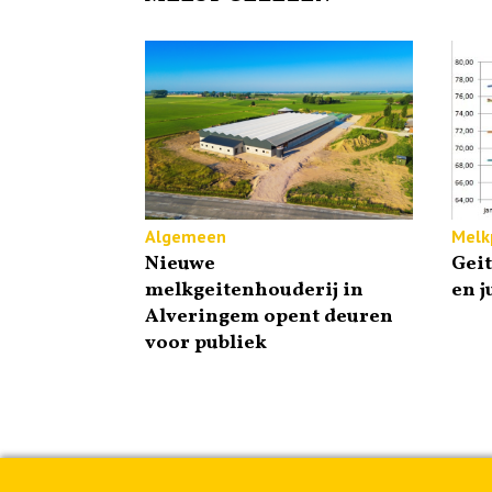
Algemeen
Melkp
Nieuwe
Gei
melkgeitenhouderij in
en j
Alveringem opent deuren
voor publiek