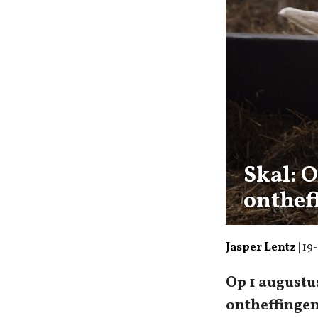
Skal: 
onthef
Jasper Lentz
|
19
Op 1 augustu
ontheffingen