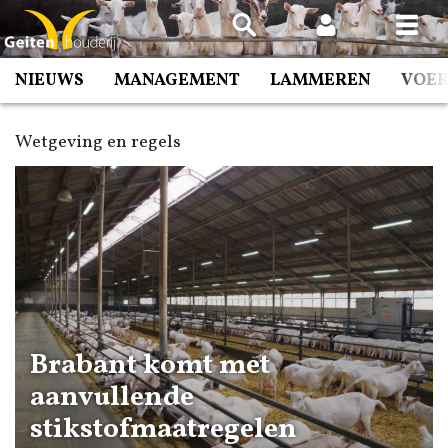
Spring
naar
inhoud
NIEUWS
MANAGEMENT
LAMMEREN
VOE
Wetgeving en regels
Brabant komt met
aanvullende
stikstofmaatregelen