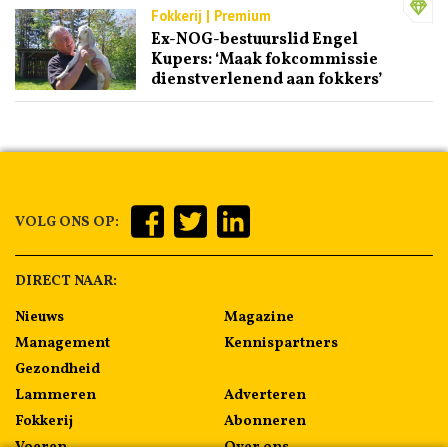
Fokkerij | Premium
Ex-NOG-bestuurslid Engel
Kupers: ‘Maak fokcommissie
dienstverlenend aan fokkers’
VOLG ONS OP:
DIRECT NAAR:
Nieuws
Magazine
Management
Kennispartners
Gezondheid
Lammeren
Adverteren
Fokkerij
Abonneren
Voeren
Over ons