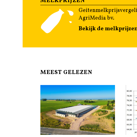
MELKPRIJZEN
Geitenmelkprijsvergeli
AgriMedia bv.
Bekijk de melkprijze
MEEST GELEZEN