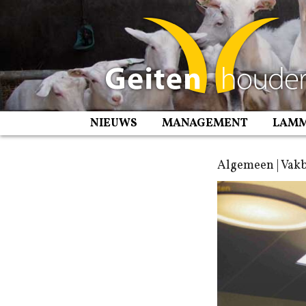
Spring
naar
inhoud
NIEUWS
MANAGEMENT
LAM
Algemeen | Vak