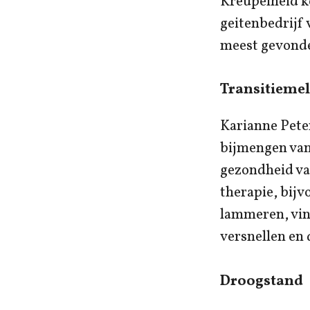
Kreupelheid k
geitenbedrijf 
meest gevonden
Transitieme
Karianne Pete
bijmengen van
gezondheid va
therapie, bijvo
lammeren, vind
versnellen en 
Droogstand