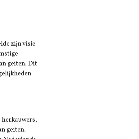
de zijn visie
mstige
n geiten. Dit
gelijkheden
e herkauwers,
n geiten.