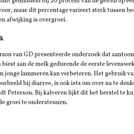
omt gemiddeld bij 20 procent van de geiten op e
voor, maar dit percentage varieert sterk tussen be
 afwijking is overgroei.
lk
rson van GD presenteerde onderzoek dat aantoont
 biest aan de melk gedurende de eerste levenswek
n jonge lammeren kan verbeteren. Het gebruik van
orbeeld bij diarree, is ook iets om over na te denk
t Peterson. Bij kalveren lijkt dit het herstel te k
de groei te ondersteunen.