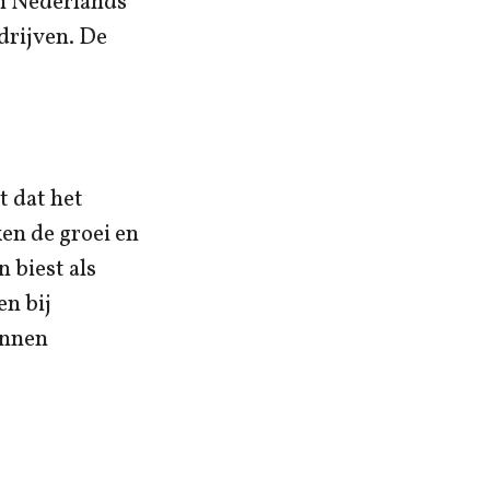
en Nederlands
drijven. De
 dat het
en de groei en
 biest als
en bij
unnen