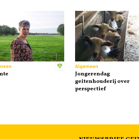
meen
Algemeen
mte
Jongerendag
geitenhouderij over
perspectief