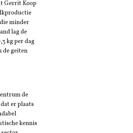
ht Gerrit Koop
lkproductie
 die minder
and lag de
,3 kg per dag
n de geiten
centrum de
dat er plaats
endabel
ktische kennis
 sector.