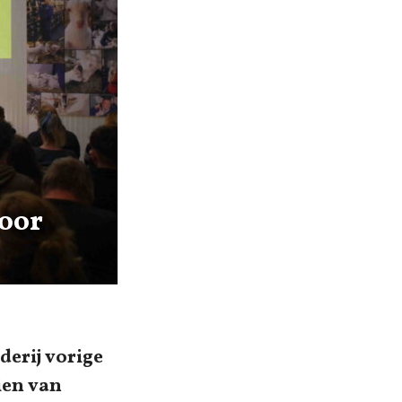
voor
erij vorige
ien van