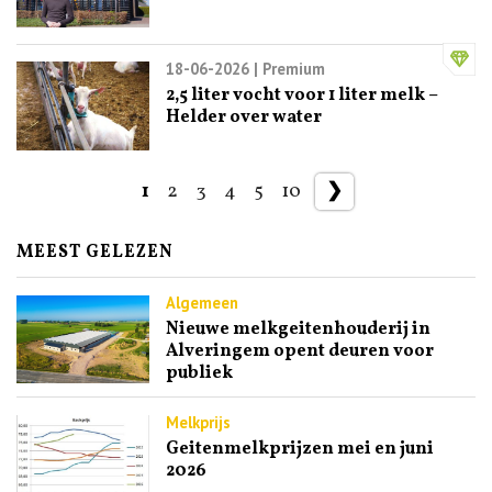
18-06-2026
| Premium
2,5 liter vocht voor 1 liter melk –
Helder over water
1
2
3
4
5
10
❯
MEEST GELEZEN
Algemeen
Nieuwe melkgeitenhouderij in
Alveringem opent deuren voor
publiek
Melkprijs
Geitenmelkprijzen mei en juni
2026