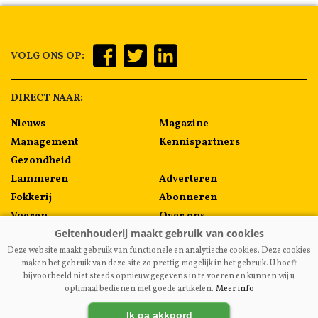
VOLG ONS OP:
DIRECT NAAR:
Nieuws
Magazine
Management
Kennispartners
Gezondheid
Lammeren
Adverteren
Fokkerij
Abonneren
Voeren
Over ons
Algemeen
Contact
Deze website maakt gebruik van functionele en analytische cookies. Deze cookies
Melkprijzen
maken het gebruik van deze site zo prettig mogelijk in het gebruik. U hoeft
bijvoorbeeld niet steeds opnieuw gegevens in te voeren en kunnen wij u
optimaal bedienen met goede artikelen.
Meer info
VAKBLADGEITENHOUDERIJ.NL
|
DISCLAIMER
|
PRIVACY
|
Ik ga akkoord