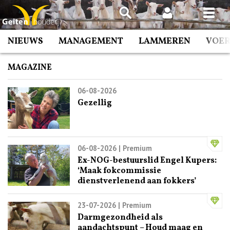
Spring
naar
inhoud
NIEUWS
MANAGEMENT
LAMMEREN
VOE
MAGAZINE
06-08-2026
Gezellig
06-08-2026
| Premium
Ex-NOG-bestuurslid Engel Kupers:
‘Maak fokcommissie
dienstverlenend aan fokkers’
23-07-2026
| Premium
Darmgezondheid als
aandachtspunt – Houd maag en