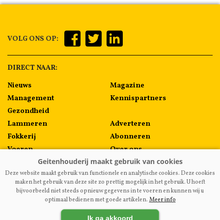
VOLG ONS OP:
DIRECT NAAR:
Nieuws
Magazine
Management
Kennispartners
Gezondheid
Lammeren
Adverteren
Fokkerij
Abonneren
Voeren
Over ons
Algemeen
Contact
Deze website maakt gebruik van functionele en analytische cookies. Deze cookies
Melkprijzen
maken het gebruik van deze site zo prettig mogelijk in het gebruik. U hoeft
bijvoorbeeld niet steeds opnieuw gegevens in te voeren en kunnen wij u
optimaal bedienen met goede artikelen.
Meer info
VAKBLADGEITENHOUDERIJ.NL
|
DISCLAIMER
|
PRIVACY
|
Ik ga akkoord