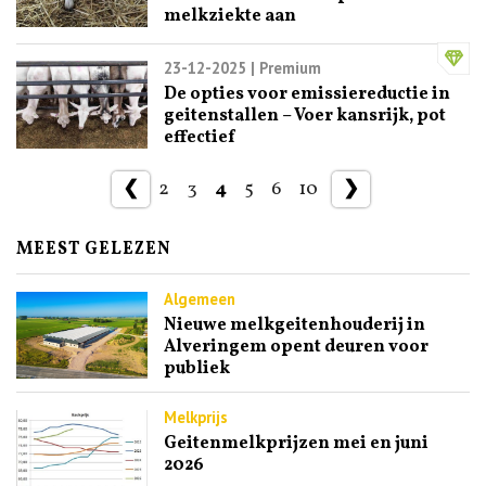
melkziekte aan
23-12-2025
| Premium
De opties voor emissiereductie in
geitenstallen – Voer kansrijk, pot
effectief
❮
2
3
4
5
6
10
❯
MEEST GELEZEN
Algemeen
Nieuwe melkgeitenhouderij in
Alveringem opent deuren voor
publiek
Melkprijs
Geitenmelkprijzen mei en juni
2026