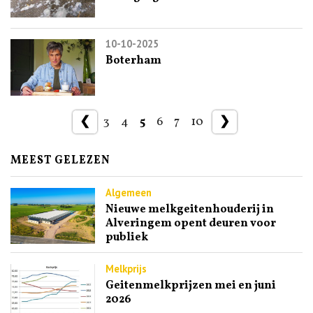
10-10-2025
Boterham
❮
3
4
5
6
7
10
❯
MEEST GELEZEN
Algemeen
Nieuwe melkgeitenhouderij in
Alveringem opent deuren voor
publiek
Melkprijs
Geitenmelkprijzen mei en juni
2026