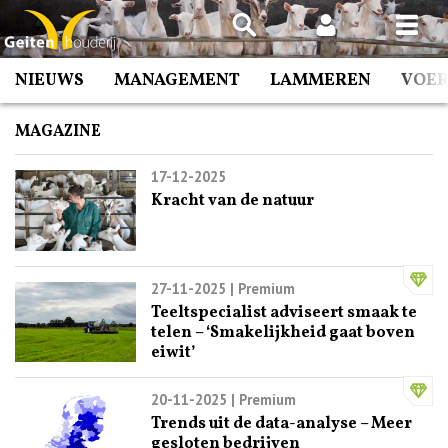
Spring
naar
inhoud
NIEUWS
MANAGEMENT
LAMMEREN
VOE
MAGAZINE
17-12-2025
Kracht van de natuur
27-11-2025
| Premium
Teeltspecialist adviseert smaak te
telen – ‘Smakelijkheid gaat boven
eiwit’
20-11-2025
| Premium
Trends uit de data-analyse – Meer
gesloten bedrijven