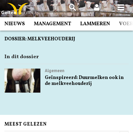
Spring
naar
inhoud
NIEUWS
MANAGEMENT
LAMMEREN
VOE
DOSSIER:
MELKVEEHOUDERIJ
In dit dossier
Algemeen
Geïnspireerd: Duurmelken ook in
de melkveehouderij
MEEST GELEZEN