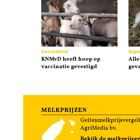
Gezondheid
Alge
KNMvD heeft hoop op
Alle
vaccinatie gevestigd
geva
MELKPRIJZEN
Geitenmelkprijsvergeli
AgriMedia bv.
Bekijk de melkprijze