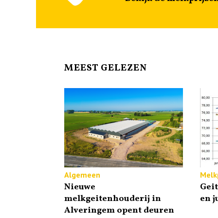
MEEST GELEZEN
Algemeen
Melkp
Nieuwe
Gei
melkgeitenhouderij in
en j
Alveringem opent deuren