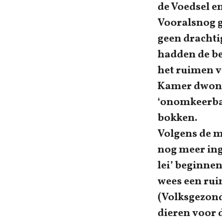
de Voedsel e
Vooralsnog ga
geen drachti
hadden de b
het ruimen v
Kamer dwong 
‘onomkeerba
bokken.
Volgens de m
nog meer ing
lei’ beginnen
wees een rui
(Volksgezond
dieren voor