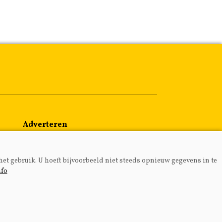
Adverteren
Abonneren
Over ons
het gebruik. U hoeft bijvoorbeeld niet steeds opnieuw gegevens in te
Contact
nfo
MEDIA