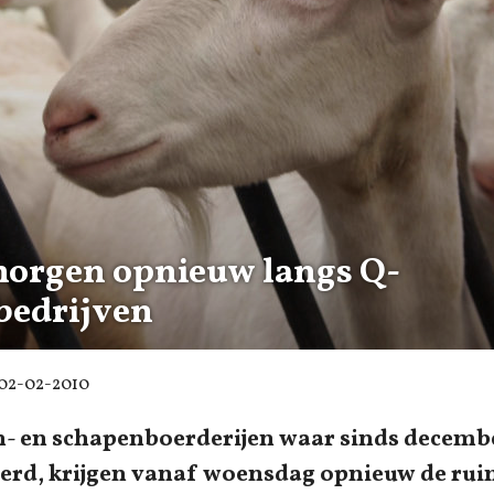
rgen opnieuw langs Q-
bedrijven
02-02-2010
en- en schapenboerderijen waar sinds decemb
eerd, krijgen vanaf woensdag opnieuw de ru