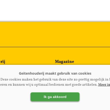
rij
Magazine
en
Kennispartners
meen
Deze cookies maken het gebruik van deze site zo prettig mogelijk in 
rijzen
eren en kunnen wij u optimaal bedienen met goede artikelen.
Meer i
Ik ga akkoord
LADGEITENHOUDERIJ.NL
|
DISCLAIMER
|
PRIVACY
|
AGRI