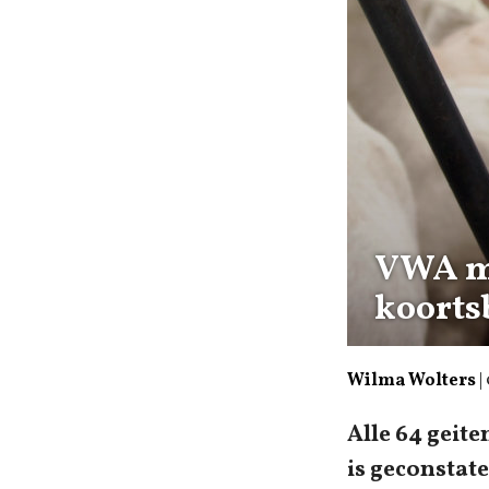
VWA mo
koorts
Wilma Wolters
|
Alle 64 geit
is geconstat