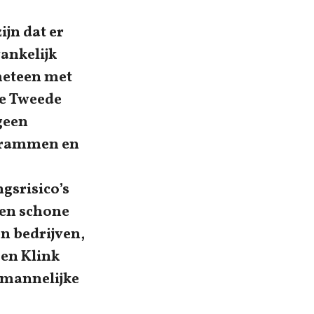
ijn dat er
ankelijk
meteen met
de Tweede
geen
e rammen en
gsrisico’s
een schone
en bedrijven,
en Klink
 mannelijke