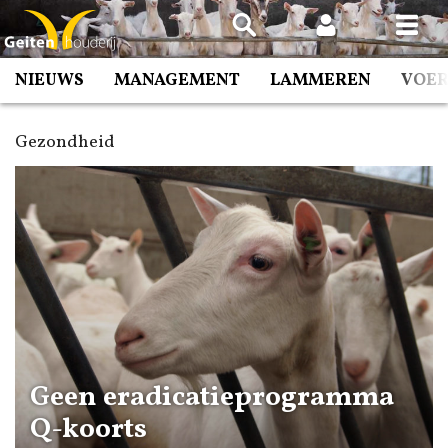
Spring
naar
inhoud
NIEUWS
MANAGEMENT
LAMMEREN
VOE
Gezondheid
Geen eradicatieprogramma
Q-koorts