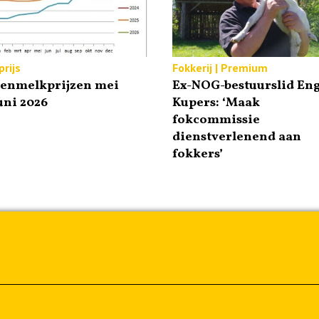
rijs
Fokkerij | Premium
tenmelkprijzen mei
Ex-NOG-bestuurslid Eng
uni 2026
Kupers: ‘Maak
fokcommissie
dienstverlenend aan
fokkers’