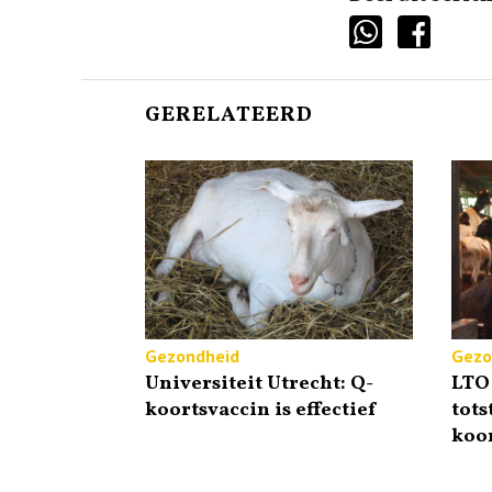
GERELATEERD
Gezondheid
Gezo
Universiteit Utrecht: Q-
LTO 
koortsvaccin is effectief
tots
koo