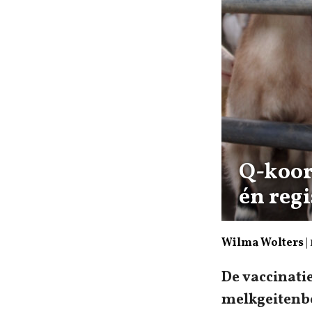
Q-koor
én reg
Wilma Wolters
|
De vaccinati
melkgeitenbe