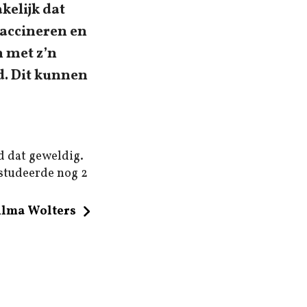
kelijk dat
vaccineren en
n met z’n
d. Dit kunnen
d dat geweldig.
 studeerde nog 2
ilma Wolters