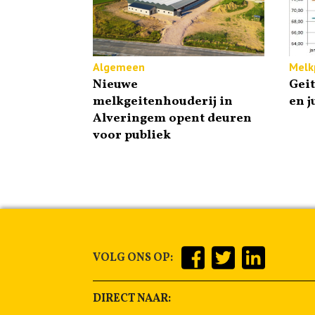
Algemeen
Melkp
Nieuwe
Gei
melkgeitenhouderij in
en j
Alveringem opent deuren
voor publiek
VOLG ONS OP:
DIRECT NAAR: