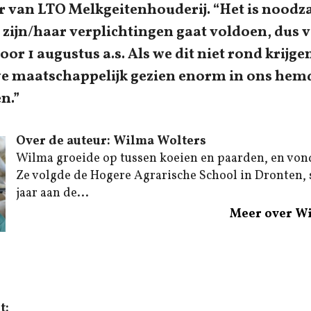
er van LTO Melkgeitenhouderij. “Het is noodza
 zijn/haar verplichtingen gaat voldoen, dus 
oor 1 augustus a.s. Als we dit niet rond krijge
we maatschappelijk gezien enorm in ons hem
n.”
Over de auteur: Wilma Wolters
Wilma groeide op tussen koeien en paarden, en von
Ze volgde de Hogere Agrarische School in Dronten,
jaar aan de...
Meer over W
t: