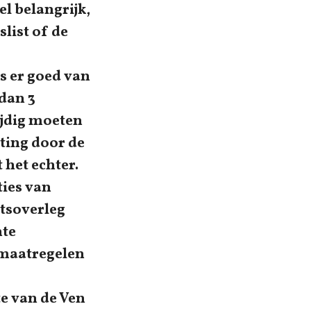
el belangrijk,
list of de
s er goed van
 dan 3
ijdig moeten
ting door de
 het echter.
ties van
rtsoverleg
hte
 maatregelen
te van de Ven