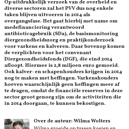
Op uitdrukkelijk verzoek van de overheid en
diverse sectoren zal het PVV dus nog enkele
taken blijven uitvoeren in 2014 als
overgangsfase. Het gaat hierbij met name om
medefinanciering verantwoord
antibioticagebruik (SDa), de basismonitoring
diergezondheidszorg en praktijkonderzoek
voor varkens en kalveren. Daar bovenop komen
de verplichten voor het convenant
Diergezondheidsfonds (DGF), die eind 2014
afloopt. Hiermee is 2,8 miljoen euro gemoeid.
Ook kalver- en schapenhouders krijgen in 2014
nog te maken met heffingen. Varkenshouders
hoeven waarschijnlijk geen heffingen meer af
te dragen, omdat de financiële reserves in deze
sector groot genoeg zijn om de activiteiten die
in 2014 doorgaan, te kunnen bekostigen.
Over de auteur: Wilma Wolters
Wilma groeide op tussen koeien en