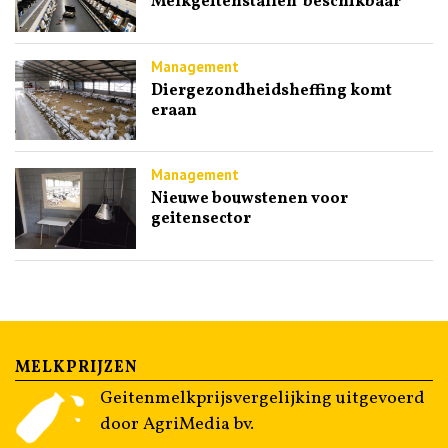
Melkgeitenstallen’ beschikbaar
Management
Diergezondheidsheffing komt
eraan
Management
Nieuwe bouwstenen voor
geitensector
MELKPRIJZEN
Geitenmelkprijsvergelijking uitgevoerd
door AgriMedia bv.