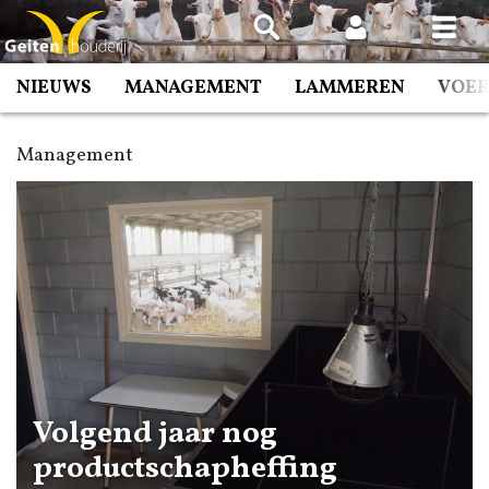
Spring
naar
inhoud
NIEUWS
MANAGEMENT
LAMMEREN
VOE
Management
Volgend jaar nog
productschapheffing