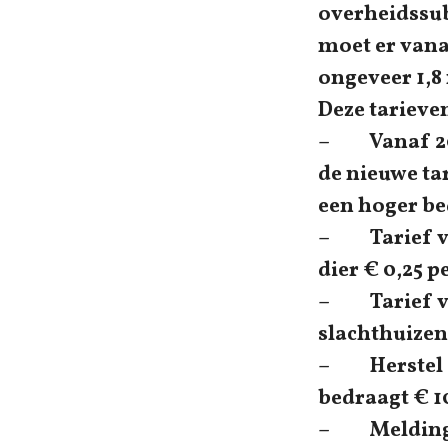
overheidssub
moet er vana
ongeveer 1,8 
Deze tarieven
– Vanaf 2015
de nieuwe ta
een hoger be
– Tarief voo
dier € 0,25 p
– Tarief vo
slachthuizen
– Herstel o
bedraagt € 10
– Meldingen