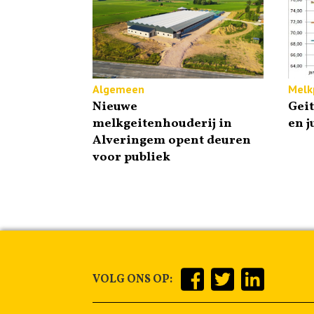
Algemeen
Melkp
Nieuwe
Gei
melkgeitenhouderij in
en j
Alveringem opent deuren
voor publiek
VOLG ONS OP: