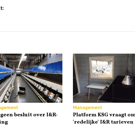
t:
agement
Management
geen besluit over I&R-
Platform KSG vraagt o
ing
'redelijke' I&R tarieven