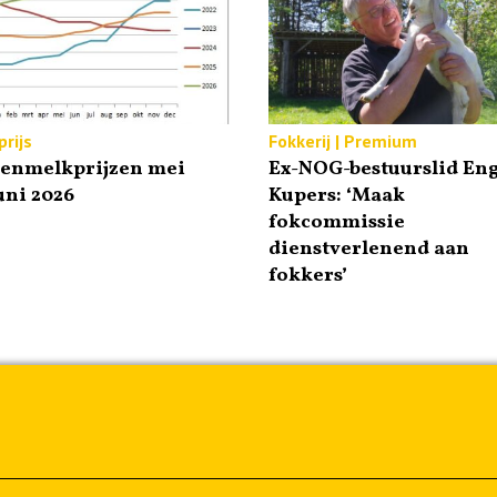
rijs
Fokkerij | Premium
tenmelkprijzen mei
Ex-NOG-bestuurslid Eng
uni 2026
Kupers: ‘Maak
fokcommissie
dienstverlenend aan
fokkers’