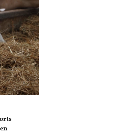
orts
nen