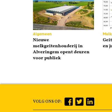
Algemeen
Melkp
Nieuwe
Gei
melkgeitenhouderij in
en j
Alveringem opent deuren
voor publiek
VOLG ONS OP: