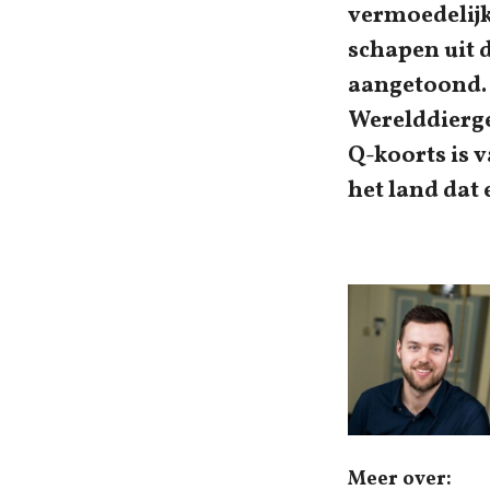
vermoedelijk
schapen uit d
aangetoond.
Werelddierge
Q-koorts is v
het land dat 
Meer over: