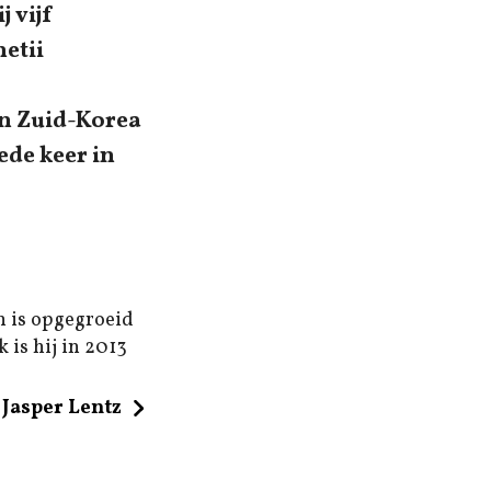
 vijf
netii
in Zuid-Korea
ede keer in
n is opgegroeid
 is hij in 2013
Jasper Lentz