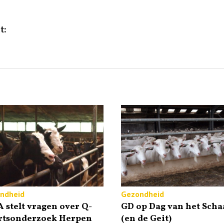
t:
ndheid
Gezondheid
 stelt vragen over Q-
GD op Dag van het Scha
rtsonderzoek Herpen
(en de Geit)