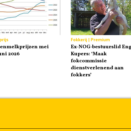
rijs
Fokkerij | Premium
tenmelkprijzen mei
Ex-NOG-bestuurslid Eng
uni 2026
Kupers: ‘Maak
fokcommissie
dienstverlenend aan
fokkers’