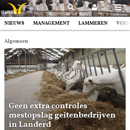
Spring
naar
inhoud
NIEUWS
MANAGEMENT
LAMMEREN
VOE
Algemeen
Geen extra controles
mestopslag geitenbedrijven
in Landerd