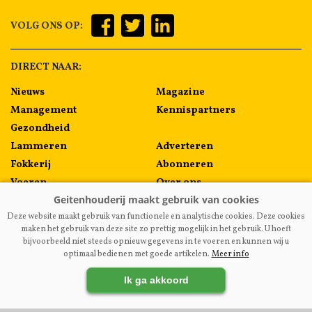
VOLG ONS OP:
DIRECT NAAR:
Nieuws
Magazine
Management
Kennispartners
Gezondheid
Lammeren
Adverteren
Fokkerij
Abonneren
Voeren
Over ons
Algemeen
Contact
Deze website maakt gebruik van functionele en analytische cookies. Deze cookies
Melkprijzen
maken het gebruik van deze site zo prettig mogelijk in het gebruik. U hoeft
bijvoorbeeld niet steeds opnieuw gegevens in te voeren en kunnen wij u
optimaal bedienen met goede artikelen.
Meer info
VAKBLADGEITENHOUDERIJ.NL
|
DISCLAIMER
|
PRIVACY
|
Ik ga akkoord
AGRIMEDIA