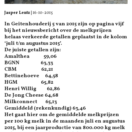
Jasper Lentz
|
16-10-2015
In Geitenhouderij 5 van 2015 zijn op pagina vijf
bij het nieuwsbericht over de melkprijzen
helaas verkeerde getallen geplaatst in de kolom
‘juli t/m augustus 2015’.
De juiste getallen zijn:
Amalthea 59,06
BGNN 63,33
CBM 62,21
Bettinehoeve 64,58
HGM 65,82
Henri Willig 62,86
De Jong Cheese 64,68
Milkconnect 65,13
Gemiddeld
(rekenkundig)
63,46
Het gaat hier om de gemiddelde melkprijzen
per 100 kg melk in de maanden juli en augustus
2015, bij een jaarproductie van 800.000 kg melk