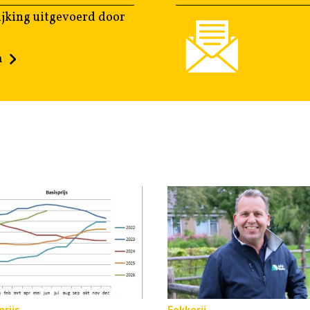
jking uitgevoerd door
n
rijs
Fokkerij