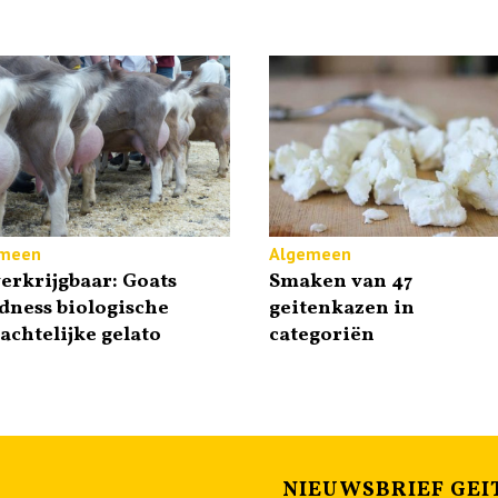
meen
Algemeen
erkrijgbaar: Goats
Smaken van 47
dness biologische
geitenkazen in
chtelijke gelato
categoriën
NIEUWSBRIEF GEI