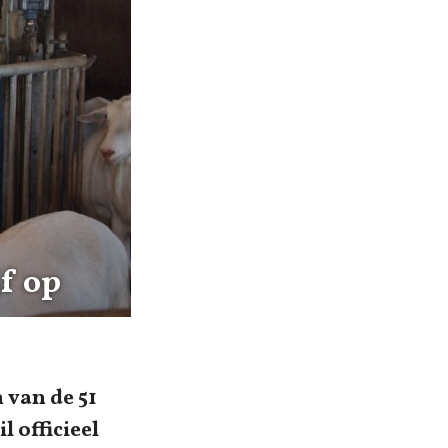
jf op
 van de 51
l officieel