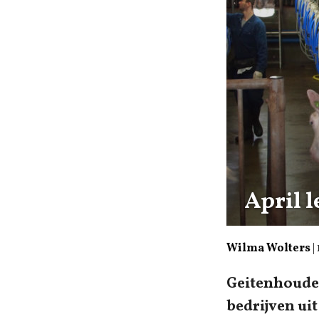
April l
Wilma Wolters
|
Geitenhouder
bedrijven uit