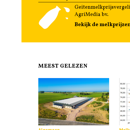
Geitenmelkprijsvergeli
AgriMedia bv.
Bekijk de melkprijze
MEEST GELEZEN
Algemeen
Melkp