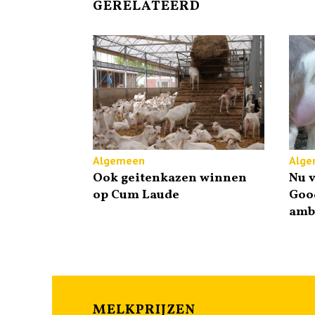
GERELATEERD
Algemeen
Alge
Ook geitenkazen winnen
Nu v
op Cum Laude
Goo
amba
MELKPRIJZEN