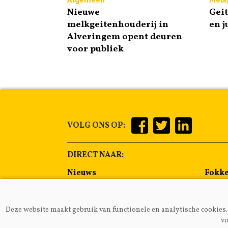
Nieuwe
Gei
melkgeitenhouderij in
en j
Alveringem opent deuren
voor publiek
VOLG ONS OP:
DIRECT NAAR:
Nieuws
Fokke
Management
Voer
Gezondheid
Alge
Deze website maakt gebruik van functionele en analytische cookies. 
Lammeren
Melkp
vo