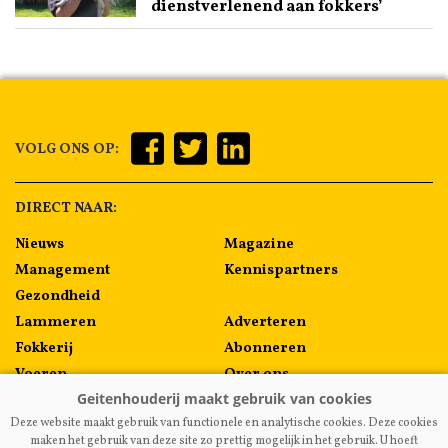
dienstverlenend aan fokkers’
VOLG ONS OP:
DIRECT NAAR:
Nieuws
Magazine
Management
Kennispartners
Gezondheid
Lammeren
Adverteren
Fokkerij
Abonneren
Voeren
Over ons
Algemeen
Contact
Deze website maakt gebruik van functionele en analytische cookies. Deze cookies
Melkprijzen
maken het gebruik van deze site zo prettig mogelijk in het gebruik. U hoeft