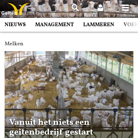
Spring
naar
inhoud
NIEUWS
MANAGEMENT
LAMMEREN
VOE
Melken
Vanuit het niets een
geitenbedrijf gestart