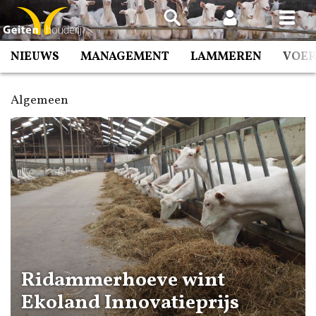
Spring
naar
inhoud
NIEUWS
MANAGEMENT
LAMMEREN
VOE
Algemeen
Ridammerhoeve wint
Ekoland Innovatieprijs