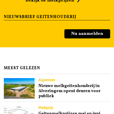
Bekijk de melkprijzen
NIEUWSBRIEF GEITENHOUDERIJ
Nu aanmelden
MEEST GELEZEN
Algemeen
Nieuwe melkgeitenhouderij in
Alveringem opent deuren voor
publiek
Melkprijs
Geitenmelkprijzen mei en juni