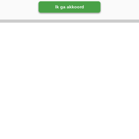
Ik ga akkoord
VOLG ONS OP:
DIRECT NAAR:
Nieuws
Magazine
Management
Kennispartners
Gezondheid
Lammeren
Adverteren
Fokkerij
Abonneren
Voeren
Over ons
Algemeen
Contact
Melkprijzen