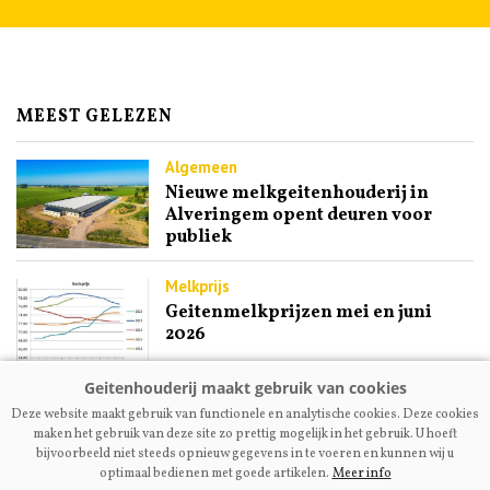
MEEST GELEZEN
Algemeen
Nieuwe melkgeitenhouderij in
Alveringem opent deuren voor
publiek
Melkprijs
Geitenmelkprijzen mei en juni
2026
Fokkerij | Premium
Deze website maakt gebruik van functionele en analytische cookies. Deze cookies
Ex-NOG-bestuurslid Engel
maken het gebruik van deze site zo prettig mogelijk in het gebruik. U hoeft
Kupers: ‘Maak fokcommissie
bijvoorbeeld niet steeds opnieuw gegevens in te voeren en kunnen wij u
dienstverlenend aan fokkers’
optimaal bedienen met goede artikelen.
Meer info