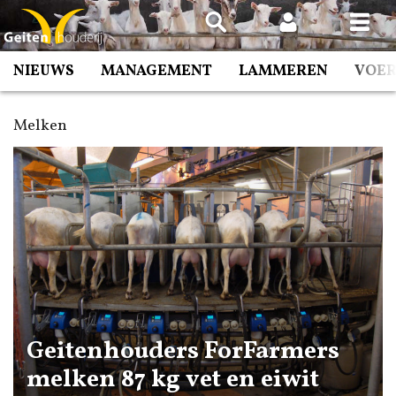
Spring
naar
inhoud
NIEUWS
MANAGEMENT
LAMMEREN
VOE
Melken
Geitenhouders ForFarmers
melken 87 kg vet en eiwit