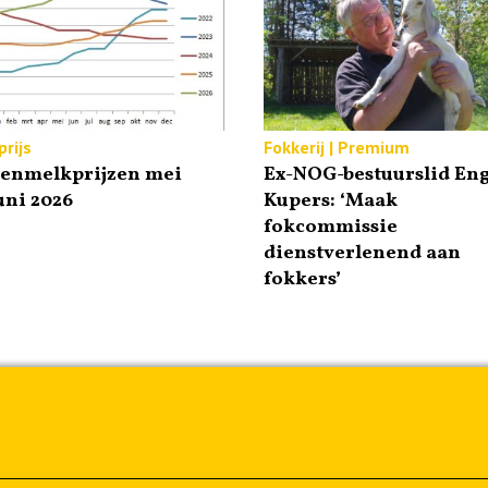
rijs
Fokkerij | Premium
tenmelkprijzen mei
Ex-NOG-bestuurslid Eng
uni 2026
Kupers: ‘Maak
fokcommissie
dienstverlenend aan
fokkers’