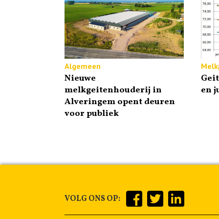
Algemeen
Melkp
Nieuwe
Gei
melkgeitenhouderij in
en j
Alveringem opent deuren
voor publiek
VOLG ONS OP: