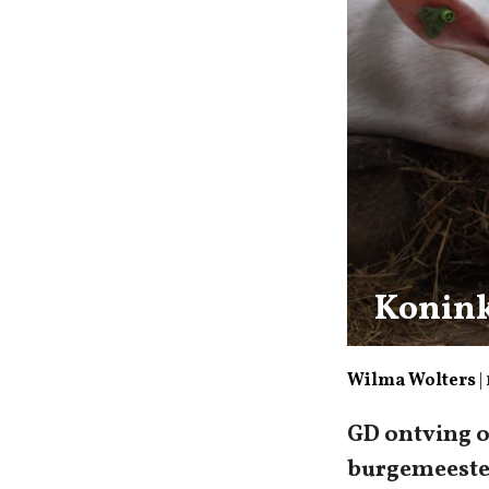
Konink
Wilma Wolters
|
GD ontving o
burgemeester