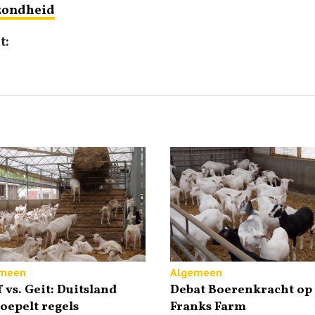
zondheid
t:
meen
Algemeen
 vs. Geit: Duitsland
Debat Boerenkracht op
oepelt regels
Franks Farm