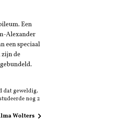
ubileum. Een
lem-Alexander
n een speciaal
 zijn de
 gebundeld.
d dat geweldig.
 studeerde nog 2
ilma Wolters