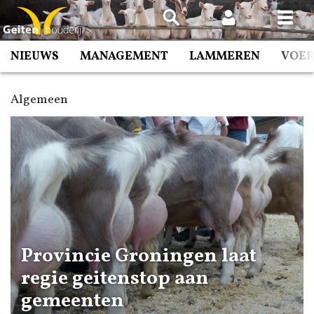
Spring
naar
inhoud
NIEUWS
MANAGEMENT
LAMMEREN
VOE
Algemeen
Provincie Groningen laat
regie geitenstop aan
gemeenten