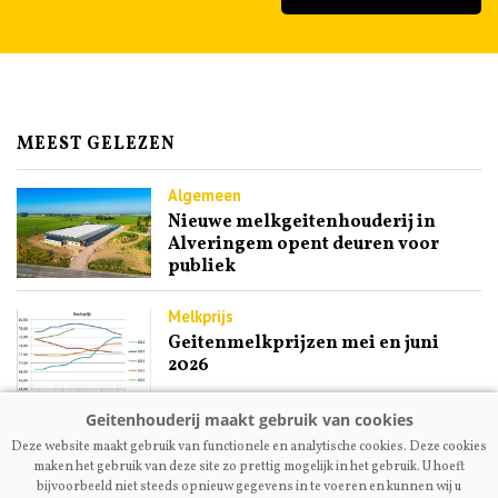
MEEST GELEZEN
Algemeen
Nieuwe melkgeitenhouderij in
Alveringem opent deuren voor
publiek
Melkprijs
Geitenmelkprijzen mei en juni
2026
Fokkerij | Premium
Deze website maakt gebruik van functionele en analytische cookies. Deze cookies
Ex-NOG-bestuurslid Engel
maken het gebruik van deze site zo prettig mogelijk in het gebruik. U hoeft
Kupers: ‘Maak fokcommissie
bijvoorbeeld niet steeds opnieuw gegevens in te voeren en kunnen wij u