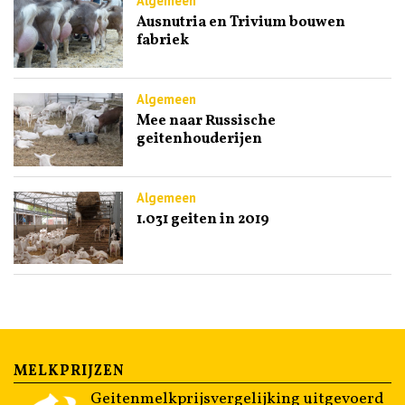
Algemeen
Ausnutria en Trivium bouwen
fabriek
Algemeen
Mee naar Russische
geitenhouderijen
Algemeen
1.031 geiten in 2019
MELKPRIJZEN
Geitenmelkprijsvergelijking uitgevoerd