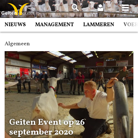
Spring
naar
inhoud
NIEUWS
MANAGEMENT
LAMMEREN
VOE
Algemeen
Geiten Event op 26
september 2020