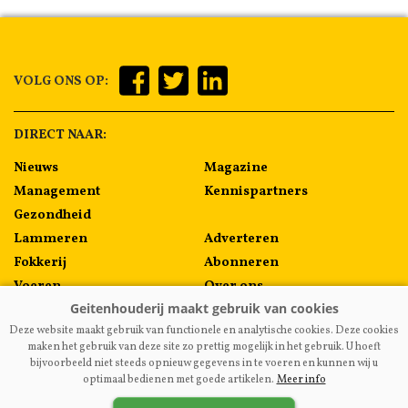
VOLG ONS OP:
DIRECT NAAR:
Nieuws
Magazine
Management
Kennispartners
Gezondheid
Lammeren
Adverteren
Fokkerij
Abonneren
Voeren
Over ons
Algemeen
Contact
Deze website maakt gebruik van functionele en analytische cookies. Deze cookies
Melkprijzen
maken het gebruik van deze site zo prettig mogelijk in het gebruik. U hoeft
bijvoorbeeld niet steeds opnieuw gegevens in te voeren en kunnen wij u
optimaal bedienen met goede artikelen.
Meer info
VAKBLADGEITENHOUDERIJ.NL
|
DISCLAIMER
|
PRIVACY
|